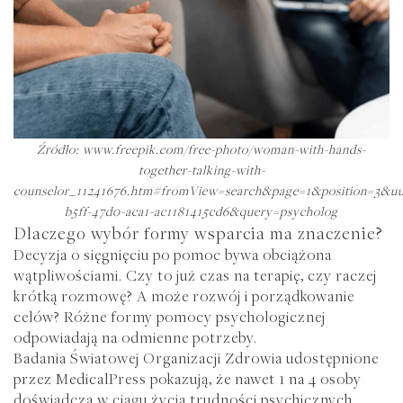
Źródło: www.freepik.com/free-photo/woman-with-hands-
together-talking-with-
counselor_11241676.htm#fromView=search&page=1&position=3&uu
b5ff-47d0-aca1-ac1181415cd6&query=psycholog
Dlaczego wybór formy wsparcia ma znaczenie?
Decyzja o sięgnięciu po pomoc bywa obciążona
wątpliwościami. Czy to już czas na terapię, czy raczej
krótką rozmowę? A może rozwój i porządkowanie
celów? Różne formy pomocy psychologicznej
odpowiadają na odmienne potrzeby.
Badania Światowej Organizacji Zdrowia udostępnione
przez MedicalPress pokazują, że nawet
1 na 4 osoby
doświadcza w ciągu życia trudności psychicznych