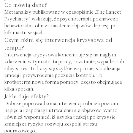
Co mówią dane?
Metaanalizy publikowane w czasopiśmie „
The Lancet
Psychiatry
” wskazują, że psychoterapia poznawczo
behawioralna obniża nasilenie objawów depresji po
kilkunastu sesjach.
Czym różni się interwencja kryzysowa od
terapii?
Interwencja kryzysowa koncentruje się na nagłym
zdarzeniu w tym utrata pracy, rozstanie, wypadek lub
silny stres. Tu liczy się szybkie wsparcie, stabilizacja
emocji i przywrócenie poczucia kontroli. To
krótkoterminowa forma pomocy, często obejmująca
kilka spotkań.
Jakie daje efekty?
Dobrze poprowadzona interwencja obniża poziom
napięcia i zapobiega utrwaleniu się objawów. Warto
również wspomnieć, iż szybka reakcja po kryzysie
zmniejsza ryzyko rozwoju zespołu stresu
pourazowego.